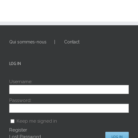
Qui sommes-nous
Contact
LOG IN
Username:
Password:
Keep me signed in
Register
Lost Password
LOG IN