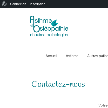
À
Connexion
Inscription
propos
de
WordPress
Accueil
Asthme
Autres patho
Contactez-nous
Votre