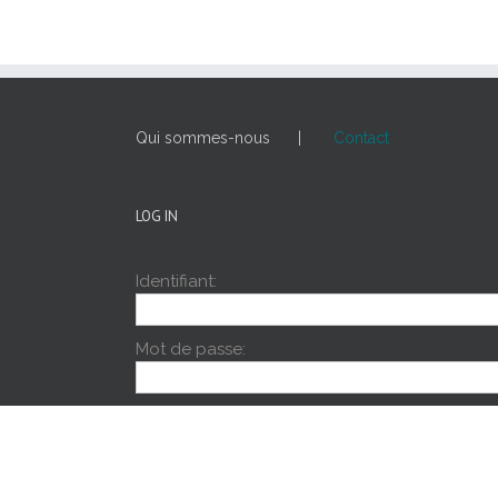
Qui sommes-nous
Contact
LOG IN
Identifiant:
Mot de passe:
Rester connecté
Inscription
Mot de passe oublié